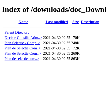
Index of /downloads/doc_D
Name
Last modified
Size
Description
Parent Directory
-
Decizie Consiliu Adm..>
2021-04-30 02:55
70K
Plan Selectie - Comp..>
2021-04-30 02:55
248K
Plan de Selectie Com..>
2021-04-30 02:55
72K
Plan de Selectie Com..>
2021-04-30 02:55
260K
Plan de selectie com..>
2021-04-30 02:55
863K