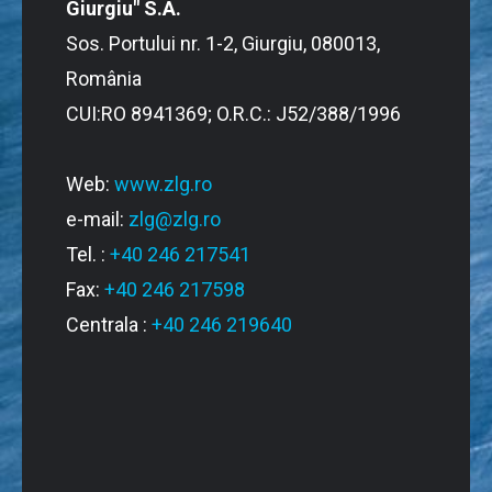
Giurgiu" S.A.
Sos. Portului nr. 1-2, Giurgiu, 080013,
România
CUI:RO 8941369; O.R.C.: J52/388/1996
Web:
www.zlg.ro
e-mail:
zlg@zlg.ro
Tel. :
+40 246 217541
Fax:
+40 246 217598
Centrala :
+40 246 219640