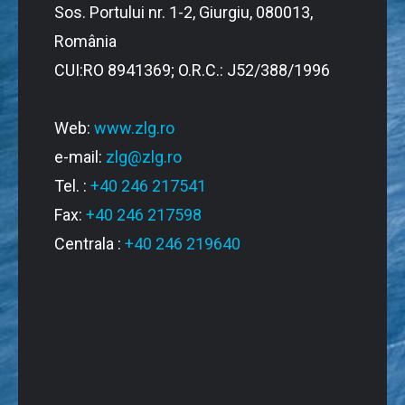
Sos. Portului nr. 1-2, Giurgiu, 080013,
România
CUI:RO 8941369; O.R.C.: J52/388/1996
Web:
www.zlg.ro
e-mail:
zlg@zlg.ro
Tel. :
+40 246 217541
Fax:
+40 246 217598
Centrala :
+40 246 219640